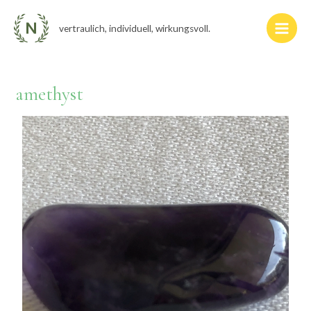
Zum
Main
Inhalt
vertraulich, individuell, wirkungsvoll.
Men
springen
amethyst