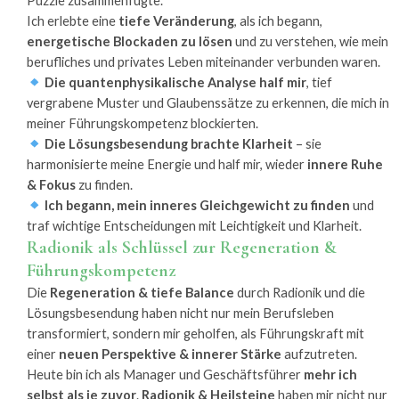
Puzzle zusammenfügte.
Ich erlebte eine
tiefe Veränderung
, als ich begann,
energetische Blockaden zu lösen
und zu verstehen, wie mein
berufliches und privates Leben miteinander verbunden waren.
Die quantenphysikalische Analyse half mir
, tief
vergrabene Muster und Glaubenssätze zu erkennen, die mich in
meiner Führungskompetenz blockierten.
Die Lösungsbesendung brachte Klarheit
– sie
harmonisierte meine Energie und half mir, wieder
innere Ruhe
& Fokus
zu finden.
Ich begann, mein inneres Gleichgewicht zu finden
und
traf wichtige Entscheidungen mit Leichtigkeit und Klarheit.
Radionik als Schlüssel zur Regeneration &
Führungskompetenz
Die
Regeneration & tiefe Balance
durch Radionik und die
Lösungsbesendung haben nicht nur mein Berufsleben
transformiert, sondern mir geholfen, als Führungskraft mit
einer
neuen Perspektive & innerer Stärke
aufzutreten.
Heute bin ich als Manager und Geschäftsführer
mehr ich
selbst als je zuvor
.
Radionik & Heilsteine
haben mir nicht nur