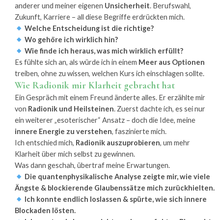
anderer und meiner eigenen
Unsicherheit
. Berufswahl,
Zukunft, Karriere – all diese Begriffe erdrückten mich.
Welche Entscheidung ist die richtige?
Wo gehöre ich wirklich hin?
Wie finde ich heraus, was mich wirklich erfüllt?
Es fühlte sich an, als würde ich in einem
Meer aus Optionen
treiben, ohne zu wissen, welchen Kurs ich einschlagen sollte.
Wie Radionik mir Klarheit gebracht hat
Ein Gespräch mit einem Freund änderte alles. Er erzählte mir
von
Radionik und Heilsteinen
. Zuerst dachte ich, es sei nur
ein weiterer „esoterischer“ Ansatz – doch die Idee, meine
innere Energie zu verstehen
, faszinierte mich.
Ich entschied mich,
Radionik auszuprobieren
, um mehr
Klarheit über mich selbst zu gewinnen.
Was dann geschah, übertraf meine Erwartungen.
Die quantenphysikalische Analyse zeigte mir, wie viele
Ängste & blockierende Glaubenssätze mich zurückhielten.
Ich konnte endlich loslassen & spürte, wie sich innere
Blockaden lösten.