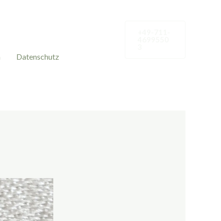
+49-711-
4699550
3
m
Datenschutz