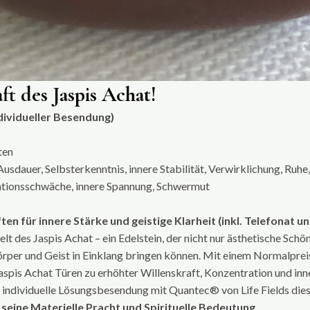
ft des Jaspis Achat!
ndividueller Besendung)
ten
sdauer, Selbsterkenntnis, innere Stabilität, Verwirklichung, Ruh
rationsschwäche, innere Spannung, Schwermut
ten für innere Stärke und geistige Klarheit (inkl. Telefonat u
 des Jaspis Achat – ein Edelstein, der nicht nur ästhetische Schön
Körper und Geist in Einklang bringen können. Mit einem Normalprei
spis Achat Türen zu erhöhter Willenskraft, Konzentration und inne
ine individuelle Lösungsbesendung mit Quantec® von Life Fields di
uf seine Materielle Pracht und Spirituelle Bedeutung