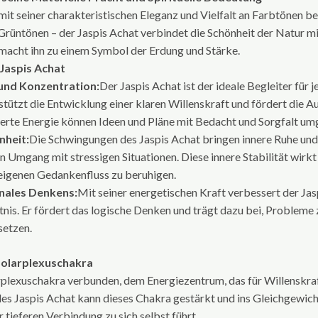
r mit seiner charakteristischen Eleganz und Vielfalt an Farbtönen b
Grüntönen – der Jaspis Achat verbindet die Schönheit der Natur mit 
acht ihn zu einem Symbol der Erdung und Stärke.
 Jaspis Achat
und Konzentration:
Der Jaspis Achat ist der ideale Begleiter für j
stützt die Entwicklung einer klaren Willenskraft und fördert die A
gerte Energie können Ideen und Pläne mit Bedacht und Sorgfalt um
nheit:
Die Schwingungen des Jaspis Achat bringen innere Ruhe und 
 Umgang mit stressigen Situationen. Diese innere Stabilität wirkt s
 eigenen Gedankenfluss zu beruhigen.
onales Denkens:
Mit seiner energetischen Kraft verbessert der Jas
is. Er fördert das logische Denken und trägt dazu bei, Probleme 
setzen.
Solarplexuschakra
rplexuschakra verbunden, dem Energiezentrum, das für Willenskraf
des Jaspis Achat kann dieses Chakra gestärkt und ins Gleichgewic
 tieferen Verbindung zu sich selbst führt.