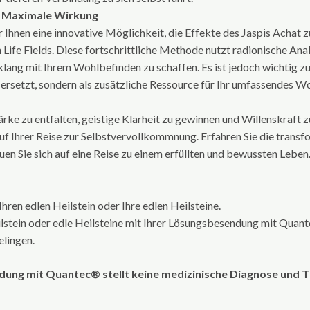
r Maximale Wirkung
Ihnen eine innovative Möglichkeit, die Effekte des Jaspis Achat zu 
fe Fields. Diese fortschrittliche Methode nutzt radionische Ana
lang mit Ihrem Wohlbefinden zu schaffen. Es ist jedoch wichtig z
rsetzt, sondern als zusätzliche Ressource für Ihr umfassendes Wo
tärke zu entfalten, geistige Klarheit zu gewinnen und Willenskraft z
auf Ihrer Reise zur Selbstvervollkommnung. Erfahren Sie die transf
en Sie sich auf eine Reise zu einem erfüllten und bewussten Leben.
Ihren edlen Heilstein oder Ihre edlen Heilsteine.
eilstein oder edle Heilsteine mit Ihrer Lösungsbesendung mit Quant
elingen.
dung mit Quantec® stellt keine medizinische Diagnose und Th